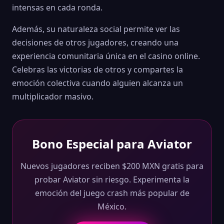
intensas en cada ronda.
Además, su naturaleza social permite ver las
decisiones de otros jugadores, creando una
experiencia comunitaria única en el casino online.
Celebras las victorias de otros y compartes la
emoción colectiva cuando alguien alcanza un
multiplicador masivo.
Bono Especial para Aviator
Nuevos jugadores reciben $200 MXN gratis para
probar Aviator sin riesgo. Experimenta la
emoción del juego crash más popular de
México.