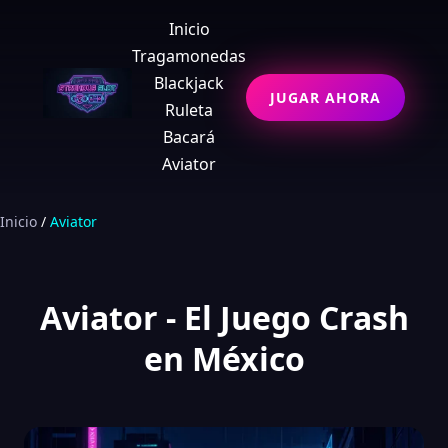
Inicio
Tragamonedas
Blackjack
JUGAR AHORA
Ruleta
Bacará
Aviator
Inicio
/
Aviator
Aviator - El Juego Crash
en México